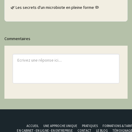
🌿 Les secrets d'un microbiote en pleine forme 🦠
Commentaires
ACCUEIL
UNE APPROCHE UNIQUE
PRATIQUES
FORMATIONS & TARI
EN CABINET - EN LIGNE - EN ENTREPRISE
CONTACT
LE BLOG
TÉMOIGNAG