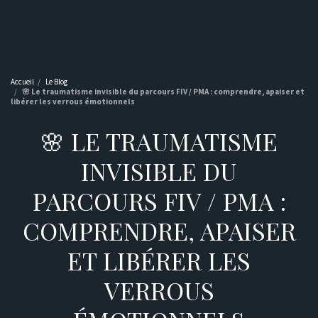
Retrouvez Barbara Gaïtanaros Leonelli sur Resalib : annuaire,
référencement et prise de rendez-vous pour les Naturopathes
Accueil
Le Blog
🌸 Le traumatisme invisible du parcours FIV / PMA : comprendre, apaiser et
libérer les verrous émotionnels
🌸 LE TRAUMATISME
INVISIBLE DU
PARCOURS FIV / PMA :
COMPRENDRE, APAISER
ET LIBÉRER LES
VERROUS