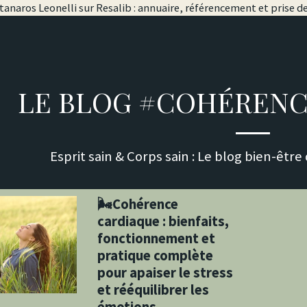
anaros Leonelli sur Resalib : annuaire, référencement et prise 
LE BLOG #COHÉRENC
Esprit sain & Corps sain : Le blog bien-êt
🌬Cohérence
cardiaque : bienfaits,
fonctionnement et
pratique complète
pour apaiser le stress
et rééquilibrer les
émotions