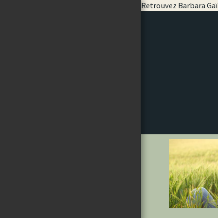
Retrouvez Barbara Gaït
ACCUEIL
UNE APPROCHE UNIQUE
PRATIQUES
FORMATIONS & TARIFS
EN CABINET - EN LIGNE - EN
ENTREPRISE